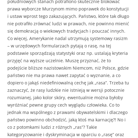
południowych stanach potrafiono skutecznie blokować
prawa wyborcze Murzynom mimo poprawek do konstytucji
i ustaw wprost tego zakazujących. Państwo, które tak długo
nie potrafiło zrównać ludzi w prawach, nie powinno mienić
się demokracją o wiekowych tradycjach i pouczać innych.
Co więcej, Amerykanie nadal utrzymują systemowy rasizm
– w urzędowych formularzach pytają o rasę, na tej
podstawie sporządzają statystyki oraz np. ustalają kryteria
przyjęć na wyższe uczelnie. Muszę przyznać, że to
podejście bliższe nazistowskim Niemcom, niż Polsce, gdzie
państwo nie ma prawa nawet zapytać o wyznanie, a co
dopiero o jakąś niedefiniowalną cechę jak „rasa”. Trzeba tu
zaznaczyć, że rasy ludzkie nie istnieją w wersji potocznie
rozumianej, jako kolor skóry, ewentualnie można byłoby
wyróżniać pewne grupy cech wyglądu człowieka. Co to
jednak ma wspólnego z prawami obywatelskimi i dlaczego
państwo powinno obchodzić, jaką ktoś ma karnację?! No i
co z potomkami ludzi z różnych „ras”? Takie
kategoryzowanie i dyskryminacja w oparciu o „rasę” oraz