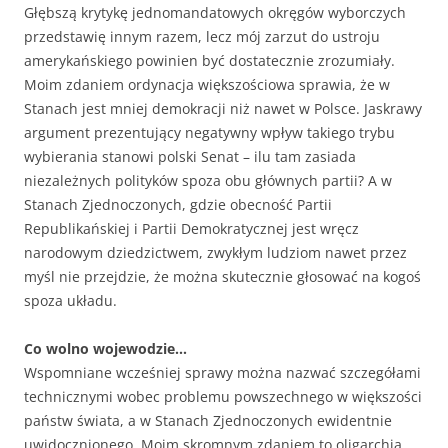
Głębszą krytykę jednomandatowych okręgów wyborczych
przedstawię innym razem, lecz mój zarzut do ustroju
amerykańskiego powinien być dostatecznie zrozumiały.
Moim zdaniem ordynacja większościowa sprawia, że w
Stanach jest mniej demokracji niż nawet w Polsce. Jaskrawy
argument prezentujący negatywny wpływ takiego trybu
wybierania stanowi polski Senat – ilu tam zasiada
niezależnych polityków spoza obu głównych partii? A w
Stanach Zjednoczonych, gdzie obecność Partii
Republikańskiej i Partii Demokratycznej jest wręcz
narodowym dziedzictwem, zwykłym ludziom nawet przez
myśl nie przejdzie, że można skutecznie głosować na kogoś
spoza układu.
Co wolno wojewodzie…
Wspomniane wcześniej sprawy można nazwać szczegółami
technicznymi wobec problemu powszechnego w większości
państw świata, a w Stanach Zjednoczonych ewidentnie
uwidocznionego. Moim skromnym zdaniem to oligarchia