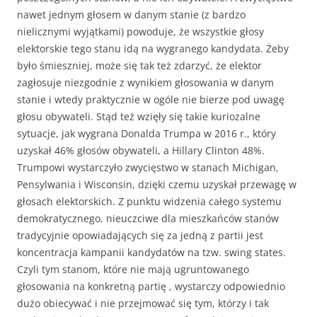
nawet jednym głosem w danym stanie (z bardzo
nielicznymi wyjątkami) powoduje, że wszystkie głosy
elektorskie tego stanu idą na wygranego kandydata. Żeby
było śmieszniej, może się tak też zdarzyć, że elektor
zagłosuje niezgodnie z wynikiem głosowania w danym
stanie i wtedy praktycznie w ogóle nie bierze pod uwagę
głosu obywateli. Stąd też wzięły się takie kuriozalne
sytuacje, jak wygrana Donalda Trumpa w 2016 r., który
uzyskał 46% głosów obywateli, a Hillary Clinton 48%.
Trumpowi wystarczyło zwycięstwo w stanach Michigan,
Pensylwania i Wisconsin, dzięki czemu uzyskał przewagę w
głosach elektorskich. Z punktu widzenia całego systemu
demokratycznego, nieuczciwe dla mieszkańców stanów
tradycyjnie opowiadających się za jedną z partii jest
koncentracja kampanii kandydatów na tzw. swing states.
Czyli tym stanom, które nie mają ugruntowanego
głosowania na konkretną partię , wystarczy odpowiednio
dużo obiecywać i nie przejmować się tym, którzy i tak