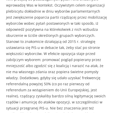
wprowadzę Was w kontekst. Oczywistym celem organizacji
plebiscytu dokładnie w dniu wyborów parlamentarnych
jest zwiększenie poparcia partii rządzącej przez mobilizację
wyborców wobec pytań postawionych w taki sposób, iż
odpowiedź pozytywna na którekolwiek z nich wzbudza
oburzenie w ściśle określonych grupach wyborczych.
Stanowi to znakomicie działającą od 2015 r. strategię
ustawiania się PiS-u w debacie tak, żeby stać po stronie
większości wyborców. W efekcie opozycja staje przed
zabójczym wyborem: promować pogląd popierany przez
mniejszość albo zgodzić się z koalicją i narazić na atak, że
nie ma własnego zdania oraz popiera świetne pomysły
władzy. Dodatkowo, gdyby się udało uzyskać frekwencję
referendalną powyżej 50% (co po raz pierwszy od
referendum za wstąpieniem do Unii Europejskiej, jest
realne), rządzący zyskaliby bardzo silną legitymację swoich
rządów i amunicję do ataków opozycji, w szczególności w
sytuacji przegranej PiS-u. Nie bez znaczenia jest też