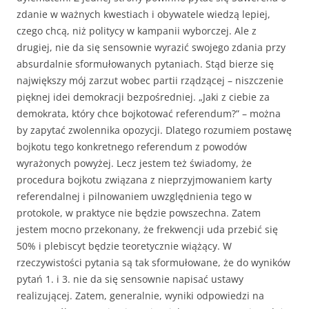
zdanie w ważnych kwestiach i obywatele wiedzą lepiej,
czego chcą, niż politycy w kampanii wyborczej. Ale z
drugiej, nie da się sensownie wyrazić swojego zdania przy
absurdalnie sformułowanych pytaniach. Stąd bierze się
największy mój zarzut wobec partii rządzącej – niszczenie
pięknej idei demokracji bezpośredniej. „Jaki z ciebie za
demokrata, który chce bojkotować referendum?” – można
by zapytać zwolennika opozycji. Dlatego rozumiem postawę
bojkotu tego konkretnego referendum z powodów
wyrażonych powyżej. Lecz jestem też świadomy, że
procedura bojkotu związana z nieprzyjmowaniem karty
referendalnej i pilnowaniem uwzględnienia tego w
protokole, w praktyce nie będzie powszechna. Zatem
jestem mocno przekonany, że frekwencji uda przebić się
50% i plebiscyt będzie teoretycznie wiążący. W
rzeczywistości pytania są tak sformułowane, że do wyników
pytań 1. i 3. nie da się sensownie napisać ustawy
realizującej. Zatem, generalnie, wyniki odpowiedzi na