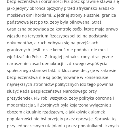
bezpieczeństwa i obronności PiS dość sprawnie stawia się
jako jedyny obrońca ojczyzny przed afrykańsko-arabsko-
moskiewskimi hordami. Z jednej strony słusznie, granica
państwowa jest po to, żeby była pilnowana, Straż
Graniczna odpowiada za kontrolę osób, które mają prawo
wjazdu na terytorium Rzeczypospolitej na podstawie
dokumentów, a ruch odbywa się na przejściach
granicznych. Jeśli to się komuś nie podoba, nie musi
wjeżdżać do Polski. Z drugiej jednak strony, drastyczne
naruszenie zasad demokracji i zdrowego współżycia
społecznego stanowi fakt, iż kluczowe decyzje w zakresie
bezpieczeństwa nie są podejmowane w konsensusie
największych stronnictw politycznych (do tego powinna
służyć Rada Bezpieczeństwa Narodowego przy
prezydencie). PiS robi wszystko, żeby polityka obronna i
modernizacja Sił Zbrojnych była kojarzona wyłącznie z
obozem aktualnie rządzącym, a jakikolwiek ułamek
popularności nie był przejęty przez opozycję. Sprawia to,
przy jednoczesnym utajnianiu przez podatnikami licznych