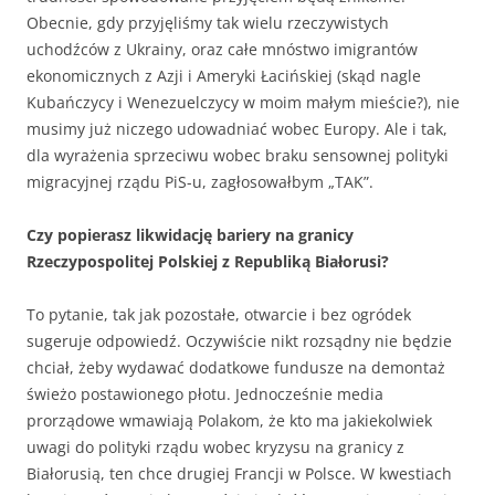
Obecnie, gdy przyjęliśmy tak wielu rzeczywistych
uchodźców z Ukrainy, oraz całe mnóstwo imigrantów
ekonomicznych z Azji i Ameryki Łacińskiej (skąd nagle
Kubańczycy i Wenezuelczycy w moim małym mieście?), nie
musimy już niczego udowadniać wobec Europy. Ale i tak,
dla wyrażenia sprzeciwu wobec braku sensownej polityki
migracyjnej rządu PiS-u, zagłosowałbym „TAK”.
Czy popierasz likwidację bariery na granicy
Rzeczypospolitej Polskiej z Republiką Białorusi?
To pytanie, tak jak pozostałe, otwarcie i bez ogródek
sugeruje odpowiedź. Oczywiście nikt rozsądny nie będzie
chciał, żeby wydawać dodatkowe fundusze na demontaż
świeżo postawionego płotu. Jednocześnie media
prorządowe wmawiają Polakom, że kto ma jakiekolwiek
uwagi do polityki rządu wobec kryzysu na granicy z
Białorusią, ten chce drugiej Francji w Polsce. W kwestiach