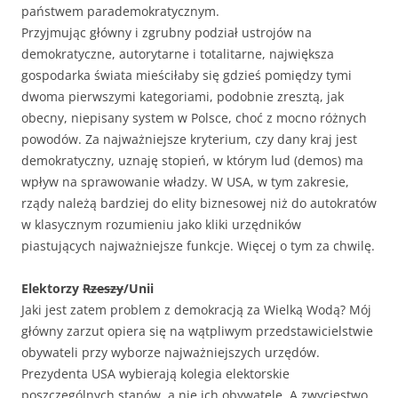
państwem parademokratycznym.
Przyjmując główny i zgrubny podział ustrojów na
demokratyczne, autorytarne i totalitarne, największa
gospodarka świata mieściłaby się gdzieś pomiędzy tymi
dwoma pierwszymi kategoriami, podobnie zresztą, jak
obecny, niepisany system w Polsce, choć z mocno różnych
powodów. Za najważniejsze kryterium, czy dany kraj jest
demokratyczny, uznaję stopień, w którym lud (demos) ma
wpływ na sprawowanie władzy. W USA, w tym zakresie,
rządy należą bardziej do elity biznesowej niż do autokratów
w klasycznym rozumieniu jako kliki urzędników
piastujących najważniejsze funkcje. Więcej o tym za chwilę.
Elektorzy
Rzeszy
/Unii
Jaki jest zatem problem z demokracją za Wielką Wodą? Mój
główny zarzut opiera się na wątpliwym przedstawicielstwie
obywateli przy wyborze najważniejszych urzędów.
Prezydenta USA wybierają kolegia elektorskie
poszczególnych stanów, a nie ich obywatele. A zwycięstwo