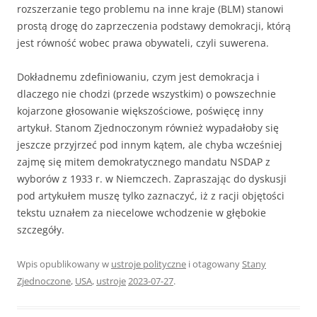
rozszerzanie tego problemu na inne kraje (BLM) stanowi
prostą drogę do zaprzeczenia podstawy demokracji, którą
jest równość wobec prawa obywateli, czyli suwerena.
Dokładnemu zdefiniowaniu, czym jest demokracja i
dlaczego nie chodzi (przede wszystkim) o powszechnie
kojarzone głosowanie większościowe, poświęcę inny
artykuł. Stanom Zjednoczonym również wypadałoby się
jeszcze przyjrzeć pod innym kątem, ale chyba wcześniej
zajmę się mitem demokratycznego mandatu NSDAP z
wyborów z 1933 r. w Niemczech. Zapraszając do dyskusji
pod artykułem muszę tylko zaznaczyć, iż z racji objętości
tekstu uznałem za niecelowe wchodzenie w głębokie
szczegóły.
Wpis opublikowany w
ustroje polityczne
i otagowany
Stany
Zjednoczone
,
USA
,
ustroje
2023-07-27
.