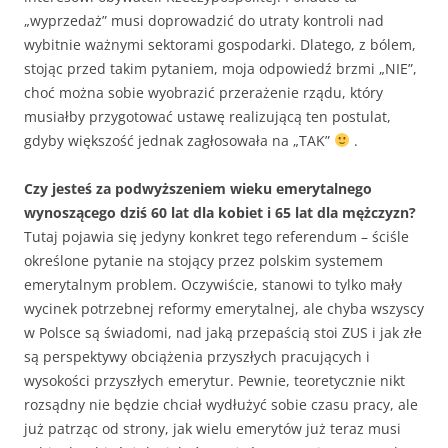
„wyprzedaż” musi doprowadzić do utraty kontroli nad
wybitnie ważnymi sektorami gospodarki. Dlatego, z bólem,
stojąc przed takim pytaniem, moja odpowiedź brzmi „NIE”,
choć można sobie wyobrazić przerażenie rządu, który
musiałby przygotować ustawę realizującą ten postulat,
gdyby większość jednak zagłosowała na „TAK”
.
Czy jesteś za podwyższeniem wieku emerytalnego
wynoszącego dziś 60 lat dla kobiet i 65 lat dla mężczyzn?
Tutaj pojawia się jedyny konkret tego referendum – ściśle
określone pytanie na stojący przez polskim systemem
emerytalnym problem. Oczywiście, stanowi to tylko mały
wycinek potrzebnej reformy emerytalnej, ale chyba wszyscy
w Polsce są świadomi, nad jaką przepaścią stoi ZUS i jak złe
są perspektywy obciążenia przyszłych pracujących i
wysokości przyszłych emerytur. Pewnie, teoretycznie nikt
rozsądny nie będzie chciał wydłużyć sobie czasu pracy, ale
już patrząc od strony, jak wielu emerytów już teraz musi