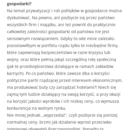
gospodarki?
Na temat prywatyzacji i roli polityków w gospodarce można
dyskutować. Na pewno, ani pozbycie się przez państwo
wszystkich firm i majątku, ani też powrót do praktycznie
całkowitej zależności gospodarki od państwa nie jest
sensownym rozwiązaniem. Gdyby to ode mnie zależało,
pozostawiłbym w portfelu rządu tylko te niezbędne firmy,
które zapewniają bezpieczeństwo w razie kryzysu lub
wojny, oraz które pełnią jakąś szczególną rolę społeczną
(jak te przedsiębiorstwa działające w ramach zakładów
karnych). Po co państwo, które zawsze dba o korzyści
polityczne partii rządzącej przed interesem ekonomicznym,
ma produkować buty czy zarządzać hotelami?! Niech się
zajmą tym ludzie działający na swoją korzyść, a przy okazji
na korzyść jakości wyrobów i ich niskiej ceny, co wymusza
konkurencja na wolnym rynku.
Nie mniej jednak, „wyprzedaż”, czyli pozbycie się poniżej
normalnej ceny, brzmi jak działanie wprost przeciwko
interesowi obywateli Rzeczypospolitej. Ponadto ta