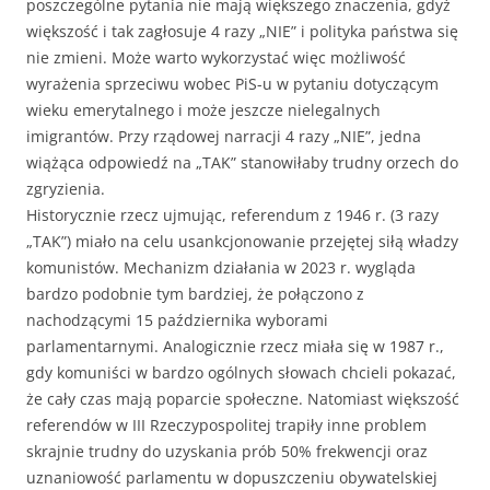
poszczególne pytania nie mają większego znaczenia, gdyż
większość i tak zagłosuje 4 razy „NIE” i polityka państwa się
nie zmieni. Może warto wykorzystać więc możliwość
wyrażenia sprzeciwu wobec PiS-u w pytaniu dotyczącym
wieku emerytalnego i może jeszcze nielegalnych
imigrantów. Przy rządowej narracji 4 razy „NIE”, jedna
wiążąca odpowiedź na „TAK” stanowiłaby trudny orzech do
zgryzienia.
Historycznie rzecz ujmując, referendum z 1946 r. (3 razy
„TAK”) miało na celu usankcjonowanie przejętej siłą władzy
komunistów. Mechanizm działania w 2023 r. wygląda
bardzo podobnie tym bardziej, że połączono z
nachodzącymi 15 października wyborami
parlamentarnymi. Analogicznie rzecz miała się w 1987 r.,
gdy komuniści w bardzo ogólnych słowach chcieli pokazać,
że cały czas mają poparcie społeczne. Natomiast większość
referendów w III Rzeczypospolitej trapiły inne problem
skrajnie trudny do uzyskania prób 50% frekwencji oraz
uznaniowość parlamentu w dopuszczeniu obywatelskiej