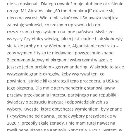
nie są doskonali. Dlatego również moje ulubione określenie
czołgu M1 Abrams jako „60 ton demokracji” okazuje się
nieco na wyrost. Wielu mieszkańców USA uważa swój kraj
za ostoję wolności, co rzekomo uprawnia ich do
rozszerzania tego systemu na inne państwa. Myślę, że
wszyscy Czytelnicy wiedzą, jak to jest złudne i jak skończyły
się takie próby np. w Wietnamie, Afganistanie czy Iraku –
żeby wymienić tylko te niedawne i powszechnie znane.
Z jednomandatowymi okręgami wyborczymi wiąże się
jeszcze jeden problem – gerrymandering. W skrócie to takie
wytyczanie granic okręgów, żeby wygrywał ten, co
powinien. Istnieje kilka strategii tego procederu, a USA są
jego ojczyzną. Dla mnie gerrymandering stanowi jawny
przejaw przekładania interesu partyjnego nad republiki i
świadczy o zepsuciu instytucji odpowiedzialnych za
wybory. Kwestie, które dotychczas wymieniłem, były znane
i krytykowane od dawna. Jednak wybory prezydenckie w
2020 r. przebiły skalę żenady. I nie mam tutaj nawet na
myśli pana Bizona na Kapitolu 6 stycznia 2021 r. System, w