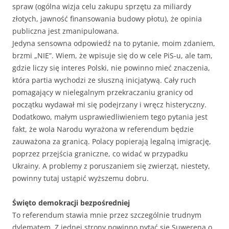
spraw (ogólna wizja celu zakupu sprzętu za miliardy
złotych, jawność finansowania budowy płotu), że opinia
publiczna jest zmanipulowana.
Jedyna sensowna odpowiedź na to pytanie, moim zdaniem,
brzmi „NIE”. Wiem, że wpisuje się do w cele PiS-u, ale tam,
gdzie liczy się interes Polski, nie powinno mieć znaczenia,
która partia wychodzi ze słuszną inicjatywą. Cały ruch
pomagający w nielegalnym przekraczaniu granicy od
początku wydawał mi się podejrzany i wręcz histeryczny.
Dodatkowo, małym usprawiedliwieniem tego pytania jest
fakt, że wola Narodu wyrażona w referendum będzie
zauważona za granicą. Polacy popierają legalną imigrację,
poprzez przejścia graniczne, co widać w przypadku
Ukrainy. A problemy z poruszaniem się zwierząt, niestety,
powinny tutaj ustąpić wyższemu dobru.
Święto demokracji bezpośredniej
To referendum stawia mnie przez szczególnie trudnym
dylematem. Z jednej strony powinno pytać się Suwerena o