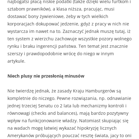
najbogatsi płacą niskie podatki (także dzięki wielu furtkom i
sztabom prawników), a klasa niższa, pracując, musi
dostawać bony żywieniowe, żeby w tych wielkich
korporacjach dokupować jedzenie, gdyż z pracy w nich nie
wystarcza im nawet na to. Zaznaczyć jednak muszę tutaj, iż
ten system z wierzchu zachowuje wszystkie pozory wolnego
rynku i braku ingerencji państwa. Ten temat jest znacznie
szerszy i prawdopodobnie wrócę do niego w innym
artykule.
Niech plusy nie przesłonią minusów
Nie twierdzę jednak, że zasady Kraju Hamburgerów są
kompletnie do niczego. Pewne rozwiązania, np. odnawianie
jednej trzeciej Senatu co 2 lata lub mechanizmy kontroli i
równowagi (checks and balances), mają bardzo pozytywny
wpływ na funkcjonowanie władzy. Natomiast skupiając się
na wadach mogę łatwiej wykazać hipokryzję licznych
Amerykanów próbujących pouczać resztę świata, jacy to oni