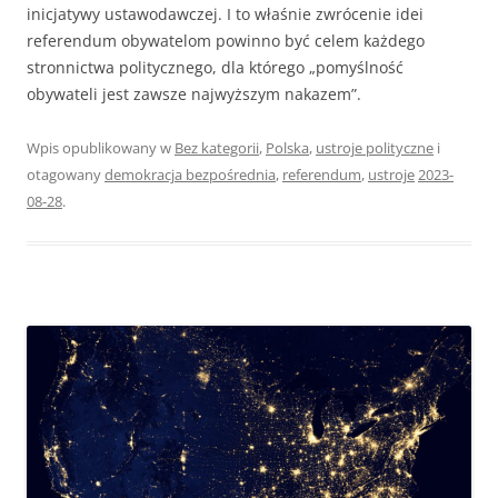
inicjatywy ustawodawczej. I to właśnie zwrócenie idei
referendum obywatelom powinno być celem każdego
stronnictwa politycznego, dla którego „pomyślność
obywateli jest zawsze najwyższym nakazem”.
Wpis opublikowany w
Bez kategorii
,
Polska
,
ustroje polityczne
i
otagowany
demokracja bezpośrednia
,
referendum
,
ustroje
2023-
08-28
.