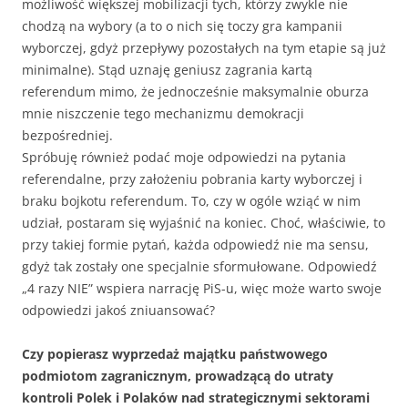
możliwość większej mobilizacji tych, którzy zwykle nie
chodzą na wybory (a to o nich się toczy gra kampanii
wyborczej, gdyż przepływy pozostałych na tym etapie są już
minimalne). Stąd uznaję geniusz zagrania kartą
referendum mimo, że jednocześnie maksymalnie oburza
mnie niszczenie tego mechanizmu demokracji
bezpośredniej.
Spróbuję również podać moje odpowiedzi na pytania
referendalne, przy założeniu pobrania karty wyborczej i
braku bojkotu referendum. To, czy w ogóle wziąć w nim
udział, postaram się wyjaśnić na koniec. Choć, właściwie, to
przy takiej formie pytań, każda odpowiedź nie ma sensu,
gdyż tak zostały one specjalnie sformułowane. Odpowiedź
„4 razy NIE” wspiera narrację PiS-u, więc może warto swoje
odpowiedzi jakoś zniuansować?
Czy popierasz wyprzedaż majątku państwowego
podmiotom zagranicznym, prowadzącą do utraty
kontroli Polek i Polaków nad strategicznymi sektorami