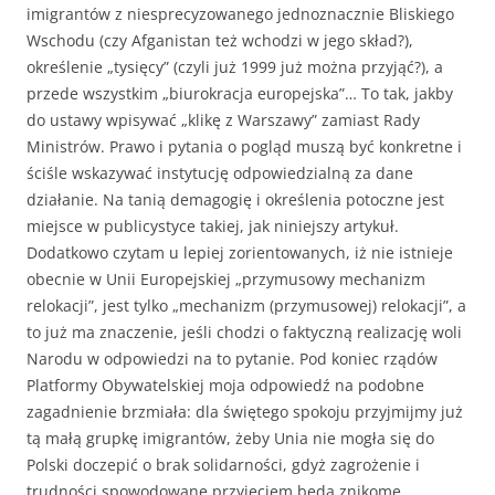
imigrantów z niesprecyzowanego jednoznacznie Bliskiego
Wschodu (czy Afganistan też wchodzi w jego skład?),
określenie „tysięcy” (czyli już 1999 już można przyjąć?), a
przede wszystkim „biurokracja europejska”… To tak, jakby
do ustawy wpisywać „klikę z Warszawy” zamiast Rady
Ministrów. Prawo i pytania o pogląd muszą być konkretne i
ściśle wskazywać instytucję odpowiedzialną za dane
działanie. Na tanią demagogię i określenia potoczne jest
miejsce w publicystyce takiej, jak niniejszy artykuł.
Dodatkowo czytam u lepiej zorientowanych, iż nie istnieje
obecnie w Unii Europejskiej „przymusowy mechanizm
relokacji”, jest tylko „mechanizm (przymusowej) relokacji”, a
to już ma znaczenie, jeśli chodzi o faktyczną realizację woli
Narodu w odpowiedzi na to pytanie. Pod koniec rządów
Platformy Obywatelskiej moja odpowiedź na podobne
zagadnienie brzmiała: dla świętego spokoju przyjmijmy już
tą małą grupkę imigrantów, żeby Unia nie mogła się do
Polski doczepić o brak solidarności, gdyż zagrożenie i
trudności spowodowane przyjęciem będą znikome.