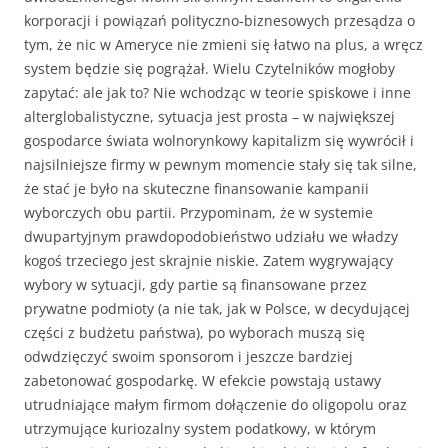
korporacji i powiązań polityczno-biznesowych przesądza o
tym, że nic w Ameryce nie zmieni się łatwo na plus, a wręcz
system będzie się pogrążał. Wielu Czytelników mogłoby
zapytać: ale jak to? Nie wchodząc w teorie spiskowe i inne
alterglobalistyczne, sytuacja jest prosta – w największej
gospodarce świata wolnorynkowy kapitalizm się wywrócił i
najsilniejsze firmy w pewnym momencie stały się tak silne,
że stać je było na skuteczne finansowanie kampanii
wyborczych obu partii. Przypominam, że w systemie
dwupartyjnym prawdopodobieństwo udziału we władzy
kogoś trzeciego jest skrajnie niskie. Zatem wygrywający
wybory w sytuacji, gdy partie są finansowane przez
prywatne podmioty (a nie tak, jak w Polsce, w decydującej
części z budżetu państwa), po wyborach muszą się
odwdzięczyć swoim sponsorom i jeszcze bardziej
zabetonować gospodarkę. W efekcie powstają ustawy
utrudniające małym firmom dołączenie do oligopolu oraz
utrzymujące kuriozalny system podatkowy, w którym