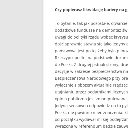
Czy popierasz likwidację bariery na g
To pytanie, tak jak pozostałe, otwarc
dodatkowe fundusze na demontaż świe
uwagi do polityki rządu wobec kryzysu
dość sprawnie stawia się jako jedyny 
państwowa jest po to, żeby była piln
Rzeczypospolitej na podstawie dokume
do Polski. Z drugiej jednak strony, d
decyzje w zakresie bezpieczeństwa ni
Bezpieczeństwa Narodowego przy prezyd
wyłącznie z obozem aktualnie rządzący
utajnianiu przez podatnikami licznych
opinia publiczna jest zmanipulowana.
Jedyna sensowna odpowiedź na to pytan
Polski, nie powinno mieć znaczenia, k
od początku wydawał mi się podejrzan
wyrażona w referendum będzie zauważo