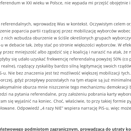
ferendum w XXI wieku w Polsce, nie wypada mi przejść obojętnie i
 referendalnych, wprowadzę Was w kontekst. Oczywistym celem org
enie poparcia partii rządzącej przez mobilizację wyborców wobec 
z nich wzbudza oburzenie w ściśle określonych grupach wyborczyc
iS-u w debacie tak, żeby stać po stronie większości wyborców. W efe
rzez mniejszość albo zgodzić się z koalicją i narazić na atak, że
dyby się udało uzyskać frekwencję referendalną powyżej 50% (co 
t realne), rządzący zyskaliby bardzo silną legitymację swoich rządó
S-u. Nie bez znaczenia jest też możliwość większej mobilizacji tych
yborczej, gdyż przepływy pozostałych na tym etapie są już minimalne
aksymalnie oburza mnie niszczenie tego mechanizmu demokracji b
zi na pytania referendalne, przy założeniu pobrania karty wyborc
ram się wyjaśnić na koniec. Choć, właściwie, to przy takiej formie
mułowane. Odpowiedź „4 razy NIE” wspiera narrację PiS-u, więc moż
aństwowego podmiotom zagranicznym, prowadzącą do utraty kon