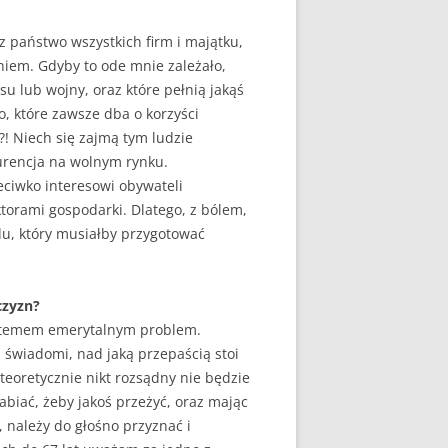
z państwo wszystkich firm i majątku,
niem. Gdyby to ode mnie zależało,
u lub wojny, oraz które pełnią jakąś
o, które zawsze dba o korzyści
! Niech się zajmą tym ludzie
kurencja na wolnym rynku.
zeciwko interesowi obywateli
torami gospodarki. Dlatego, z bólem,
du, który musiałby przygotować
czyzn?
systemem emerytalnym problem.
 świadomi, nad jaką przepaścią stoi
teoretycznie nikt rozsądny nie będzie
abiać, żeby jakoś przeżyć, oraz mając
 należy do głośno przyznać i