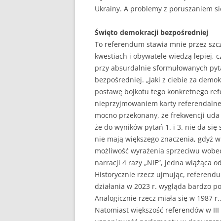
Ukrainy. A problemy z poruszaniem si
Święto demokracji bezpośredniej
To referendum stawia mnie przez szc
kwestiach i obywatele wiedzą lepiej, c
przy absurdalnie sformułowanych pytan
bezpośredniej. „Jaki z ciebie za dem
postawę bojkotu tego konkretnego re
nieprzyjmowaniem karty referendalnej
mocno przekonany, że frekwencji uda p
że do wyników pytań 1. i 3. nie da si
nie mają większego znaczenia, gdyż wi
możliwość wyrażenia sprzeciwu wobec 
narracji 4 razy „NIE”, jedna wiążąca 
Historycznie rzecz ujmując, referendu
działania w 2023 r. wygląda bardzo p
Analogicznie rzecz miała się w 1987 r
Natomiast większość referendów w III 