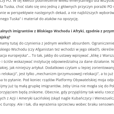
 czy PO. W tej kwestii podniesienie wieku emerytalnego dla wszystk
a Tuska, choć stało się ono jedną z głównych przyczyn porażki PO
anie w perspektywie następnych dekad, a nie najbliższych wyborów.
znego Tuska” i materiał do ataków na opozycję.
legalnych imigrantów z Bliskiego Wschodu i Afryki, zgodnie z p
ejską?
mamy tutaj do czynienia z jednym wielkim absurdem. Ograniczenie
iego Wschodu (czy Afganistan też wchodzi w jego skład?), określeni
racja europejska”… To tak, jakby do ustawy wpisywać „klikę z Wars
i ściśle wskazywać instytucję odpowiedzialną za dane działanie. N
akiej, jak niniejszy artykuł. Dodatkowo czytam u lepiej zorientowany
lokacji”, jest tylko „mechanizm (przymusowej) relokacji”, a to już 
na to pytanie. Pod koniec rządów Platformy Obywatelskiej moja o
ijmy już tą małą grupkę imigrantów, żeby Unia nie mogła się do Pol
rzyjęciem będą znikome. Obecnie, gdy przyjęliśmy tak wielu rzecz
h z Azji i Ameryki Łacińskiej (skąd nagle Kubańczycy i Wenezuelc
Europy. Ale i tak, dla wyrażenia sprzeciwu wobec braku sensownej 