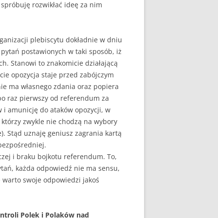
 spróbuję rozwikłać ideę za nim
anizacji plebiscytu dokładnie w dniu
pytań postawionych w taki sposób, iż
h. Stanowi to znakomicie działającą
kcie opozycja staje przed zabójczym
 nie ma własnego zdania oraz popiera
po raz pierwszy od referendum za
w i amunicję do ataków opozycji, w
, którzy zwykle nie chodzą na wybory
). Stąd uznaję geniusz zagrania kartą
ezpośredniej.
zej i braku bojkotu referendum. To,
 pytań, każda odpowiedź nie ma sensu,
e warto swoje odpowiedzi jakoś
troli Polek i Polaków nad