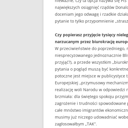
nieważne, czy ta opcja nazywa się PiS
największych osiągnięć rządów Donald
doceniam jego odwagę i rzadkie dział
pytanie to tylko przypomnienie „stras
Czy popierasz przyjęcie tysięcy nie
narzucanym przez biurokrację europ
W przeciwieństwie do poprzedniego, 
niesprecyzowanego jednoznacznie Blisk
przyjąć?), a przede wszystkim „biurok
pytania o pogląd muszą być konkretne 
potoczne jest miejsce w publicystyce t
Europejskiej „przymusowy mechanizm re
realizację woli Narodu w odpowiedzi 
brzmiała: dla świętego spokoju przyjm
zagrożenie i trudności spowodowane p
całe mnóstwo imigrantów ekonomicznyc
musimy już niczego udowadniać wobec 
zagłosowałbym „TAK”.