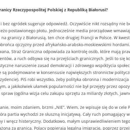
ranicy Rzeczypospolitej Polskiej z Republiką Białorusi?
ie i bez ogródek sugeruje odpowiedź. Oczywiście nikt rozsądny nie 
żo postawionego płotu. Jednocześnie media prorządowe wmawiają
 na granicy z Białorusią, ten chce drugiej Francji w Polsce. W kwes
obrońca ojczyzny przed afrykańsko-arabsko-moskiewskimi hordami. 
owana, Straż Graniczna odpowiada za kontrolę osób, które mają pr
ntów, a ruch odbywa się na przejściach granicznych. Jeśli to się 
rastyczne naruszenie zasad demokracji i zdrowego współżycia społec
e są podejmowane w konsensusie największych stronnictw politycz
encie). PiS robi wszystko, żeby polityka obronna i modernizacja 
m, a jakikolwiek ułamek popularności nie był przejęty przez opozy
 spraw (ogólna wizja celu zakupu sprzętu za miliardy złotych, jaw
ie, moim zdaniem, brzmi „NIE”. Wiem, że wpisuje się do w cele PiS-
tóra partia wychodzi ze słuszną inicjatywą. Cały ruch pomagający 
y i wręcz histeryczny. Dodatkowo, małym usprawiedliwieniem tego 
na za granicą. Polacy popierają legalną imigrację, poprzez przej