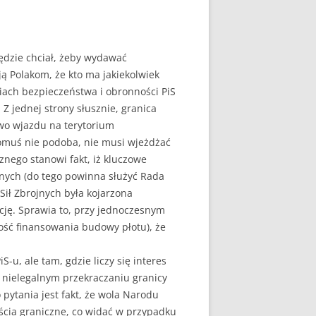
będzie chciał, żeby wydawać
 Polakom, że kto ma jakiekolwiek
tiach bezpieczeństwa i obronności PiS
Z jednej strony słusznie, granica
awo wjazdu na terytorium
komuś nie podoba, nie musi wjeżdżać
znego stanowi fakt, iż kluczowe
nych (do tego powinna służyć Rada
Sił Zbrojnych była kojarzona
cję. Sprawia to, przy jednoczesnym
ność finansowania budowy płotu), że
u, ale tam, gdzie liczy się interes
w nielegalnym przekraczaniu granicy
pytania jest fakt, że wola Narodu
ścia graniczne, co widać w przypadku