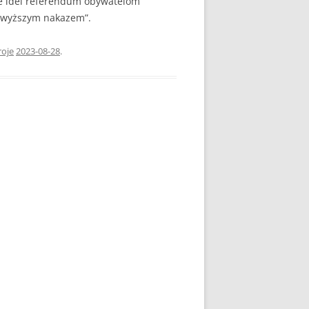
ie idei referendum obywatelom
ajwyższym nakazem”.
roje
2023-08-28
.