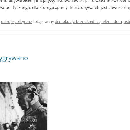
iu obywatelskiej inicjatywy ustawodawczej. I to właśnie zwrócen
a politycznego, dla którego „pomyślność obywateli jest zawsze n
,
ustroje polityczne
i otagowany
demokracja bezpośrednia
,
referendum
,
ust
wygrywano