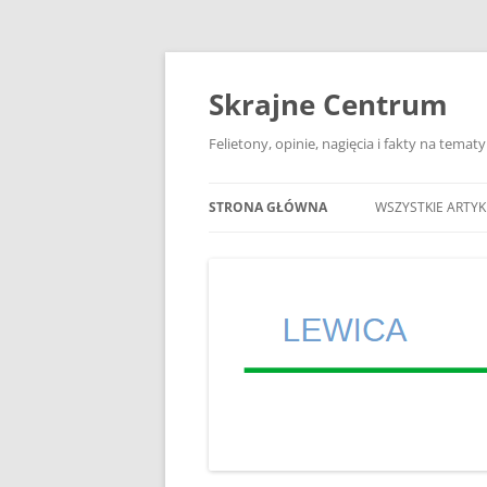
Skrajne Centrum
Felietony, opinie, nagięcia i fakty na tema
STRONA GŁÓWNA
WSZYSTKIE ARTY
„AMERYKA TEŻ SIĘ
JAK W III RZESZY
WYGRYWANO
GŁOSUJ 3 RAZY TA