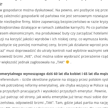
i?
w w gospodarce można dyskutować. Na pewno, ani pozbycie się prze
itej zależności gospodarki od państwa nie jest sensownym rozwiąza
te niezbędne firmy, które zapewniają bezpieczeństwo w razie kryzys
edsiębiorstwa działające w ramach zakładów karnych). Po co państw
teresem ekonomicznym, ma produkować buty czy zarządzać hotelami?
kazji na korzyść jakości wyrobów i ich niskiej ceny, co wymusza kon
pozbycie się poniżej normalnej ceny, brzmi jak działanie wprost pr
daż” musi doprowadzić do utraty kontroli nad wybitnie ważnymi sek
powiedź brzmi „NIE”, choć można sobie wyobrazić przerażenie rzą
by większość jednak zagłosowała na „TAK”
.
merytalnego wynoszącego dziś 60 lat dla kobiet i 65 lat dla męż
o referendum – ściśle określone pytanie na stojący przez polskim 
inek potrzebnej reformy emerytalnej, ale chyba wszyscy w Polsce są
ia przyszłych pracujących i wysokości przyszłych emerytur. Pewnie, 
 już patrząc od strony, jak wielu emerytów już teraz musi sobie dor
zeństwa, odpowiedź brzmi „TAK”. Tam, gdzie jakaś partia ma rację,