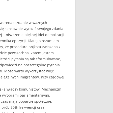
Suwerena o zdanie w ważnych
a się sensownie wyrazić swojego zdania
j – niszczenie pięknej idei demokracji
lennika opozycji. Dlatego rozumiem
y, że procedura bojkotu związana z
ędzie powszechna. Zatem jestem
istości pytania są tak sformułowane,
 odpowiedzi na poszczególne pytania
eni. Może warto wykorzystać więc
elegalnych imigrantów. Przy rządowej
ej siłą władzy komunistów. Mechanizm
ka wyborami parlamentarnymi.
y czas mają poparcie społeczne.
a prób 50% frekwencji oraz