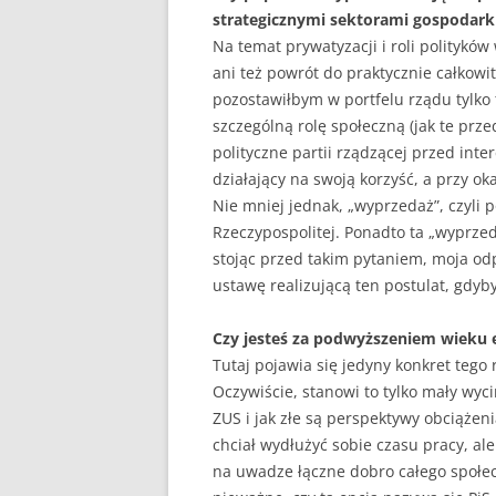
strategicznymi sektorami gospodark
Na temat prywatyzacji i roli politykó
ani też powrót do praktycznie całkow
pozostawiłbym w portfelu rządu tylko 
szczególną rolę społeczną (jak te prz
polityczne partii rządzącej przed in
działający na swoją korzyść, a przy o
Nie mniej jednak, „wyprzedaż”, czyli 
Rzeczypospolitej. Ponadto ta „wyprze
stojąc przed takim pytaniem, moja od
ustawę realizującą ten postulat, gdy
Czy jesteś za podwyższeniem wieku e
Tutaj pojawia się jedyny konkret teg
Oczywiście, stanowi to tylko mały wyc
ZUS i jak złe są perspektywy obciążen
chciał wydłużyć sobie czasu pracy, ale
na uwadze łączne dobro całego społec