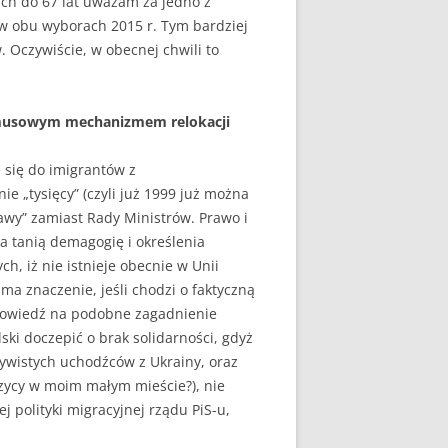
ich do 67 lat uważam za jedno z
 w obu wyborach 2015 r. Tym bardziej
 Oczywiście, w obecnej chwili to
rzymusowym mechanizmem relokacji
 się do imigrantów z
e „tysięcy” (czyli już 1999 już można
zawy” zamiast Rady Ministrów. Prawo i
a tanią demagogię i określenia
ch, iż nie istnieje obecnie w Unii
ma znaczenie, jeśli chodzi o faktyczną
dpowiedź na podobne zagadnienie
ski doczepić o brak solidarności, gdyż
ywistych uchodźców z Ukrainy, oraz
zycy w moim małym mieście?), nie
polityki migracyjnej rządu PiS-u,