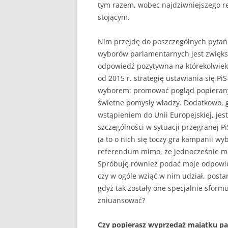
tym razem, wobec najdziwniejszego re
stojącym.
Nim przejdę do poszczególnych pytań
wyborów parlamentarnych jest zwiększ
odpowiedź pozytywna na którekolwiek 
od 2015 r. strategię ustawiania się P
wyborem: promować pogląd popierany p
świetne pomysły władzy. Dodatkowo, g
wstąpieniem do Unii Europejskiej, jes
szczególności w sytuacji przegranej Pi
(a to o nich się toczy gra kampanii w
referendum mimo, że jednocześnie m
Spróbuję również podać moje odpowied
czy w ogóle wziąć w nim udział, posta
gdyż tak zostały one specjalnie sfor
zniuansować?
Czy popierasz wyprzedaż majątku p