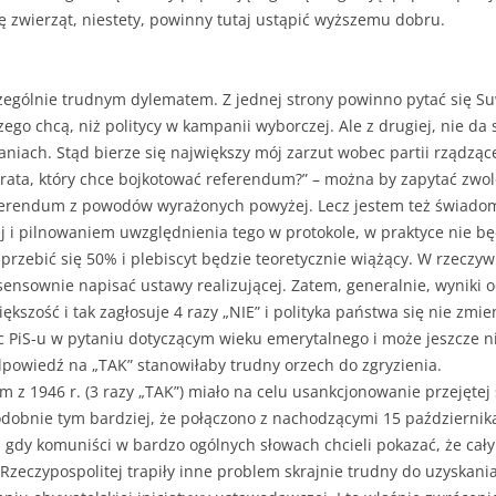
ę zwierząt, niestety, powinny tutaj ustąpić wyższemu dobru.
zególnie trudnym dylematem. Z jednej strony powinno pytać się 
zego chcą, niż politycy w kampanii wyborczej. Ale z drugiej, nie d
iach. Stąd bierze się największy mój zarzut wobec partii rządzące
okrata, który chce bojkotować referendum?” – można by zapytać zwo
ferendum z powodów wyrażonych powyżej. Lecz jestem też świadom
 i pilnowaniem uwzględnienia tego w protokole, w praktyce nie b
rzebić się 50% i plebiscyt będzie teoretycznie wiążący. W rzeczyw
ę sensownie napisać ustawy realizującej. Zatem, generalnie, wyniki
ększość i tak zagłosuje 4 razy „NIE” i polityka państwa się nie zmi
PiS-u w pytaniu dotyczącym wieku emerytalnego i może jeszcze ni
odpowiedź na „TAK” stanowiłaby trudny orzech do zgryzienia.
m z 1946 r. (3 razy „TAK”) miało na celu usankcjonowanie przejęt
odobnie tym bardziej, że połączono z nachodzącymi 15 październi
., gdy komuniści w bardzo ogólnych słowach chcieli pokazać, że cał
Rzeczypospolitej trapiły inne problem skrajnie trudny do uzyskani