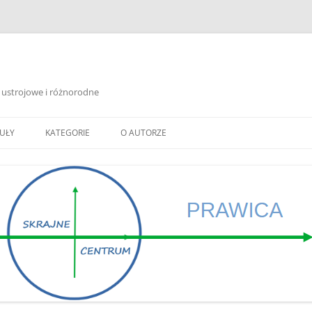
ty ustrojowe i różnorodne
Przejdź
do
KUŁY
KATEGORIE
O AUTORZE
treści
 SYPIE”
USTROJE POLITYCZNE
 WYBORY
HISTORIA
POLSKA
K!
WSZYSTKIE